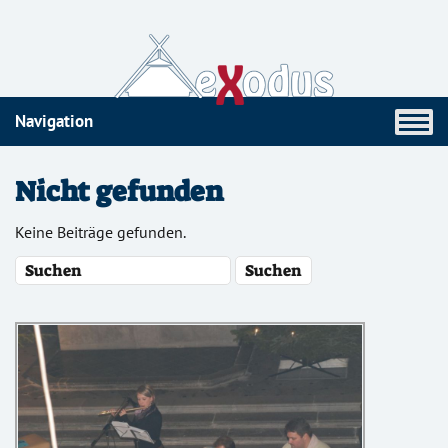
Navigation
Nicht gefunden
Keine Beiträge gefunden.
S
u
c
h
e
: