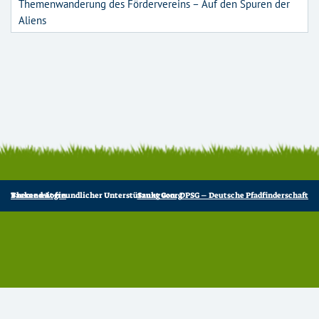
Themenwanderung des Fördervereins – Auf den Spuren der
Aliens
Backend-Login
Theme mit freundlicher Unterstützung von:
DPSG – Deutsche Pfadfinderschaft Sankt Georg