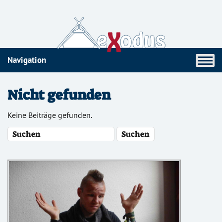
Navigation
Nicht gefunden
Keine Beiträge gefunden.
S
u
c
h
e
: