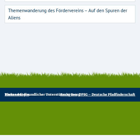
Themenwanderung des Fördervereins – Auf den Spuren der
Aliens
Backend-Login
Theme mit freundlicher Unterstützung von:
DPSG – Deutsche Pfadfinderschaft Sankt Georg